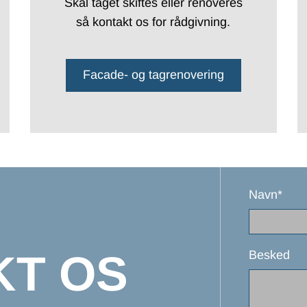
Skal taget skiftes eller renoveres
så kontakt os for rådgivning.
Facade- og tagrenovering
Navn*
KT OS
Besked