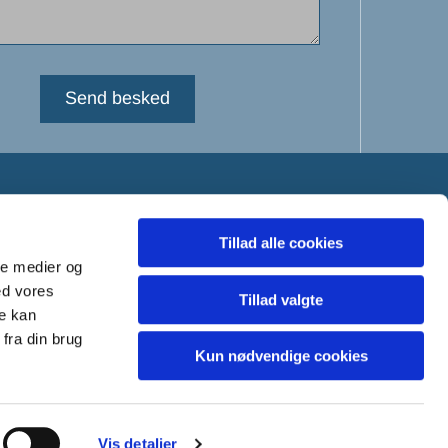
Privatliv og cookies
Tillad alle cookies
ale medier og
ning.dk
ed vores
Tillad valgte
re kan
fra din brug
Kun nødvendige cookies
hCaptcha
Vis detaljer