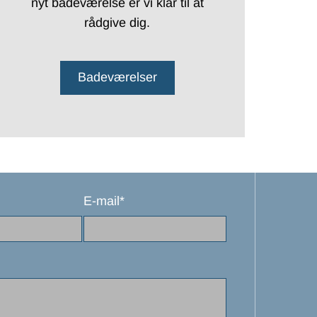
nyt badeværelse er vi klar til at
rådgive dig.
Badeværelser
E-mail*