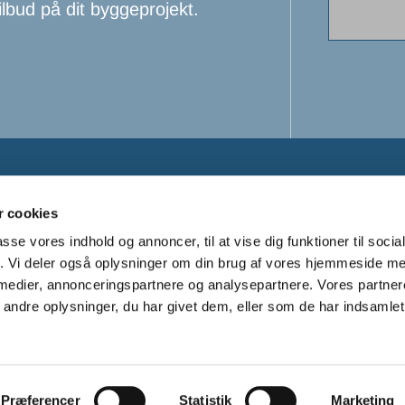
ilbud på dit byggeprojekt.


 cookies
passe vores indhold og annoncer, til at vise dig funktioner til soci
21 93 09 08
niels@axels-murerforret
fik. Vi deler også oplysninger om din brug af vores hjemmeside m
 medier, annonceringspartnere og analysepartnere. Vores partne
ndre oplysninger, du har givet dem, eller som de har indsamlet 
Præferencer
Statistik
Marketing