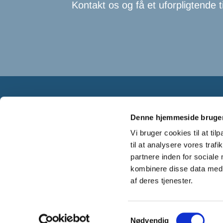
Kontakt os og få et uforpligtende t

Denne hjemmeside bruger
Vi bruger cookies til at til
Axel's Murerforretning
til at analysere vores tra
Hegnedevejen 13, 3720 Aakirkeby
partnere inden for sociale
kombinere disse data med a
af deres tjenester.
Samtykkevalg
Nødvendig