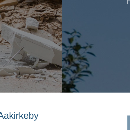
 murer til facade- eller tagrenoveri
Kontakt mig
 Aakirkeby