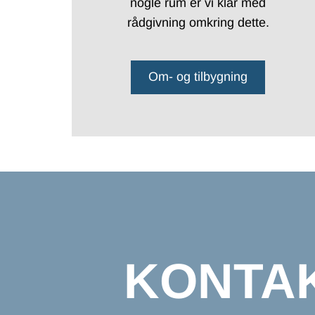
nogle rum er vi klar med
rådgivning omkring dette.
Om- og tilbygning
KONTA