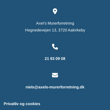

Axel's Murerforretning
Hegnedevejen 13, 3720 Aakirkeby

21 93 09 08

niels@axels-murerforretning.dk
Privatliv og cookies